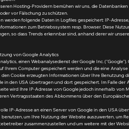
seren Hosting-Providern bemühen wir uns, die Datenbanken 
 oder vor Fälschung zu schützen.
en werden folgende Daten in Logfiles gespeichert: IP-Adresse,
nformationen zum Betriebssystem resp. Browser. Diese Nutzun
ngen, so dass Trends erkennbar sind, anhand derer wir uns
utzung von Google Analytics
alytics, einen Webanalysedienst der Google Inc. ("Google").
e auf Ihrem Computer gespeichert werden und die eine Analys
h den Cookie erzeugten Informationen über Ihre Benutzung d
e in den USA übertragen und dort gespeichert. Im Falle der A
ite wird Ihre IP-Adresse von Google jedoch innerhalb von M
deren Vertragsstaaten des Abkommens über den Europäische
volle IP-Adresse an einen Server von Google in den USA über
n benutzen, um Ihre Nutzung der Website auszuwerten, um Re
sitebetreiber zusammenzustellen und um weitere mit der Webs