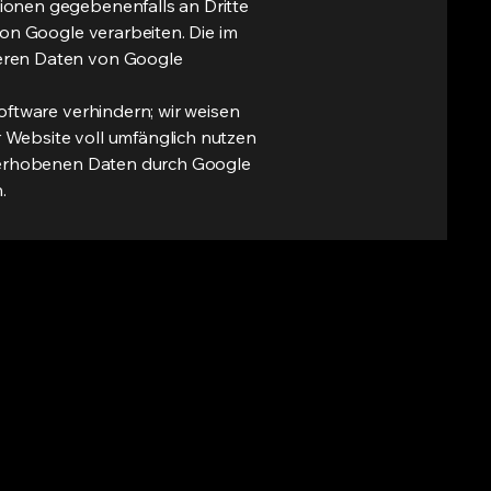
ionen gegebenenfalls an Dritte
von Google verarbeiten. Die im
deren Daten von Google
oftware verhindern; wir weisen
er Website voll umfänglich nutzen
ie erhobenen Daten durch Google
.
1 78 802 05 50
fo@danys-cars.ch